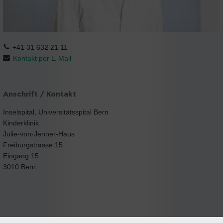
+41 31 632 21 11
Kontakt per E-Mail
Anschrift / Kontakt
Inselspital, Universitätsspital Bern
Kinderklinik
Julie-von-Jenner-Haus
Freiburgstrasse 15
Eingang 15
3010 Bern