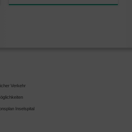
licher Verkehr
glichkeiten
ionsplan Inselspital