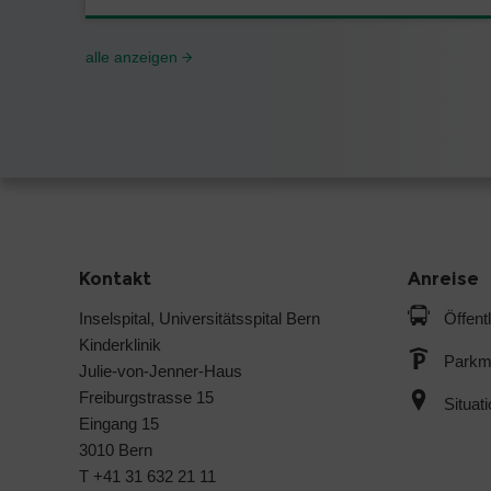
alle anzeigen
Kontakt
Anreise
Inselspital, Universitätsspital Bern
Öffent
Kinderklinik
Parkmö
Julie-von-Jenner-Haus
Freiburgstrasse 15
Situat
Eingang 15
3010 Bern
T +41 31 632 21 11