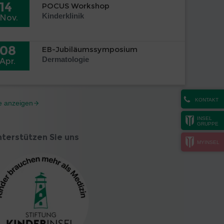
14
POCUS Workshop
Kinderklinik
Nov.
08
EB-Jubiläumssymposium
Dermatologie
Apr.
KONTAKT
le anzeigen
INSEL
GRUPPE
terstützen Sie uns
MYINSEL