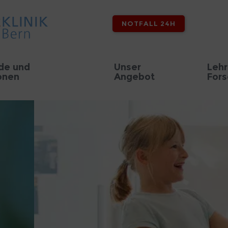
NOTFALL 24H
de und
Unser
Lehr
onen
Angebot
For