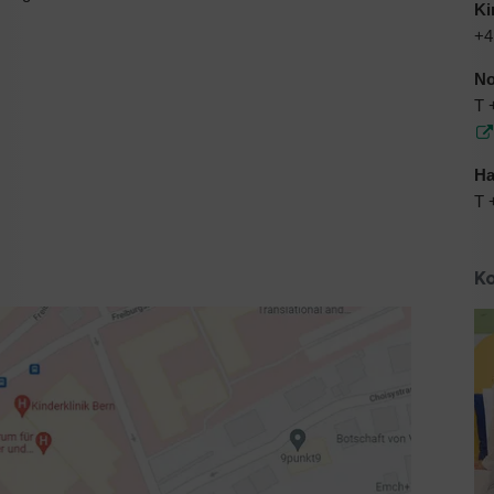
Ki
+4
No
T 
Ha
T 
K