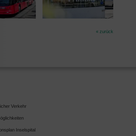
« zurück
licher Verkehr
glichkeiten
ionsplan Inselspital