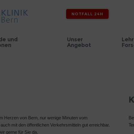
NOTFALL 24H
de und
Unser
Lehr
onen
Angebot
For
K
h im Herzen von Bern, nur wenige Minuten vom
Be
auch mit den öffentlichen Verkehrsmitteln gut erreichbar.
Te
wir gerne für Sie da.