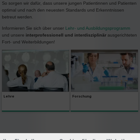
So sorgen wir dafür, dass unsere jungen Patientinnen und Patienten
optimal und nach den neuesten Standards und Erkenntnissen
betreut werden.
Informieren Sie sich über unser
Lehr- und Ausbildungsprogramm
und unsere
interprofessionell und interdisziplinär
ausgerichteten
Fort- und Weiterbildungen!
Lehre
Forschung