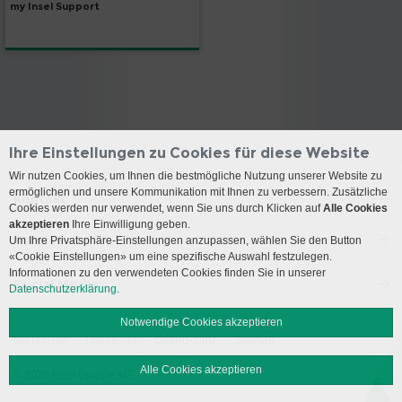
my Insel Support
Ihre Einstellungen zu Cookies für diese Website
Wir nutzen Cookies, um Ihnen die bestmögliche Nutzung unserer Website zu
ermöglichen und unsere Kommunikation mit Ihnen zu verbessern. Zusätzliche
Kontakt
Cookies werden nur verwendet, wenn Sie uns durch Klicken auf
Alle Cookies
akzeptieren
Ihre Einwilligung geben.
Anreise
Um Ihre Privatsphäre-Einstellungen anzupassen, wählen Sie den Button
«Cookie Einstellungen» um eine spezifische Auswahl festzulegen.
Informationen zu den verwendeten Cookies finden Sie in unserer
Social Media
Datenschutzerklärung.
Notwendige Cookies akzeptieren
Impressum
Disclaimer
Datenschutz
Sitemap
Alle Cookies akzeptieren
© 2026 Insel Gruppe AG