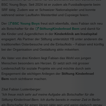
BSC Young Boys. Seit 2024 ist er zudem als Fussballexperte beim
SRF tätig. Zudem war er Schweizer Nationalspieler und konnte
während seiner Laufbahn Meistertitel und Cupsiege feiern.
Der
BSC Young Boys
freut sich ebenfalls, dass Fabian sich neu
als Botschafter für die
StiftungKinderInsel Bern
und damit für
die Kinder und Jugendlichen in der
Kinderklinik am Inselspital
engagiert. Als Partner der Stiftung unterstützt YB unter anderem die
traditionellen Osterbesuche und die Einlaufkids – Fabian wird künftig
bei der Organisation und Gestaltung aktiv mitwirken.
Als Vater von drei Kindern liegt Fabian das Wohl von jungen
Menschen besonders am Herzen. Er setzt sich mit grosser
Leidenschaft für soziale Projekte ein und möchte durch sein
Engagement die wichtigen Anliegen der
Stiftung KinderInsel
Bern
noch sichtbarer machen.
Zitat Fabian Lustenberger:
“Ich freue mich sehr auf meine Aufgabe als Botschafter für die
Stiftung KinderInsel Bern. Ich durfte bereits in meiner Zeit in Berlin
als Botschafter für einen Verein tätig sein und weiss dadurch genau