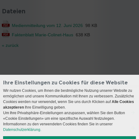
Dateien
Medienmitteilung vom 12. Juni 2026
98 KB
Faktenblatt Marie-Colinet-Haus
638 KB
« zurück
Ihre Einstellungen zu Cookies für diese Website
Wir nutzen Cookies, um Ihnen die bestmögliche Nutzung unserer Website zu
ermöglichen und unsere Kommunikation mit Ihnen zu verbessern. Zusätzliche
Kontakt
Cookies werden nur verwendet, wenn Sie uns durch Klicken auf
Alle Cookies
akzeptieren
Ihre Einwilligung geben.
Anreise
Um Ihre Privatsphäre-Einstellungen anzupassen, wählen Sie den Button
«Cookie Einstellungen» um eine spezifische Auswahl festzulegen.
Informationen zu den verwendeten Cookies finden Sie in unserer
Social Media
Datenschutzerklärung.