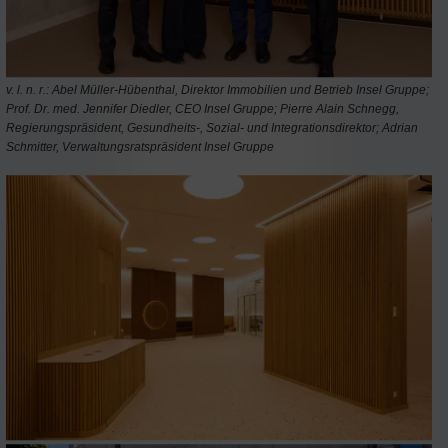
v. l. n. r.: Abel Müller-Hübenthal, Direktor Immobilien und Betrieb Insel Gruppe;
Prof. Dr. med. Jennifer Diedler, CEO Insel Gruppe; Pierre Alain Schnegg,
Regierungspräsident, Gesundheits-, Sozial- und Integrationsdirektor; Adrian
Schmitter, Verwaltungsratspräsident Insel Gruppe