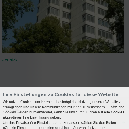
« zurück
Ihre Einstellungen zu Cookies für diese Website
Wir nutzen Cookies, um Ihnen die bestmögliche Nutzung unserer Website zu
ermöglichen und unsere Kommunikation mit Ihnen zu verbessern. Zusätzliche
Kontakt
Cookies werden nur verwendet, wenn Sie uns durch Klicken auf
Alle Cookies
akzeptieren
Ihre Einwilligung geben.
Anreise
Um Ihre Privatsphäre-Einstellungen anzupassen, wählen Sie den Button
«Cookie Einstellungen» um eine spezifische Auswahl festzulegen.