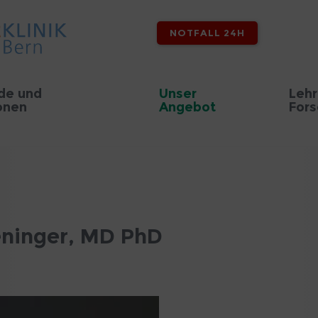
NOTFALL 24H
de und
Unser
Lehr
onen
Angebot
For
eninger, MD PhD