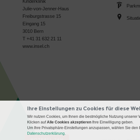
Kinderklinik
Parkmö
Julie-von-Jenner-Haus
Freiburgstrasse 15
Situat
Eingang 15
3010 Bern
T +41 31 632 21 11
www.insel.ch
Ihre Einstellungen zu Cookies für diese We
Wir nutzen Cookies, um Ihnen die bestmögliche Nutzung unserer 
Klicken auf
Alle Cookies akzeptieren
Ihre Einwilligung geben.
Um Ihre Privatsphäre-Einstellungen anzupassen, wählen Sie den B
Datenschutzerklärung.
NOTFALL 24H