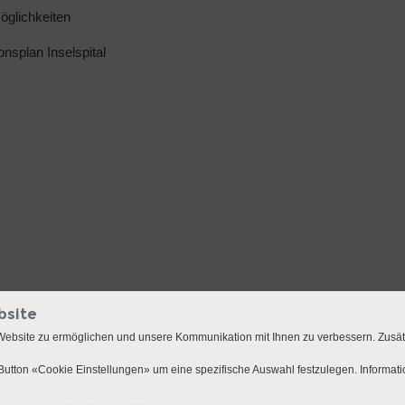
glichkeiten
ionsplan Inselspital
bsite
Website zu ermöglichen und unsere Kommunikation mit Ihnen zu verbessern. Zusä
utton «Cookie Einstellungen» um eine spezifische Auswahl festzulegen. Informat