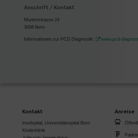
Anschrift / Kontakt
Murtenstrasse 24
3008 Bern
Informationen zur PCD Diagnostik:
www.pcd-diagnost
Kontakt
Anreise
Inselspital, Universitätsspital Bern
Öffent
Kinderklinik
Parkmö
Julie-von-Jenner-Haus