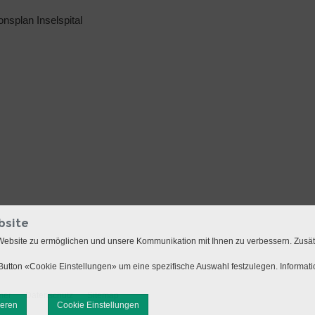
ionsplan Inselspital
bsite
Website zu ermöglichen und unsere Kommunikation mit Ihnen zu verbessern. Zusä
utton «Cookie Einstellungen» um eine spezifische Auswahl festzulegen. Informat
mer
Datenschutz
Sitemap
ieren
Cookie Einstellungen