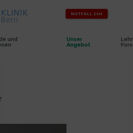
NOTFALL 24H
de und
Unser
Lehr
onen
Angebot
For
r