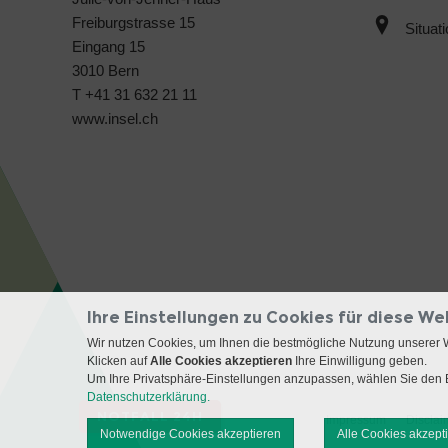
Freiburgstrasse 15
Situat
Eingang 15
3010 Bern
T +41 31 632 21 11
www.insel.ch
Ihre Einstellungen zu Cookies für diese We
Wir nutzen Cookies, um Ihnen die bestmögliche Nutzung unserer 
Klicken auf
Alle Cookies akzeptieren
Ihre Einwilligung geben.
Um Ihre Privatsphäre-Einstellungen anzupassen, wählen Sie den B
Datenschutzerklärung.
NOTFALL 24H
Impressum
Disclai
Notwendige Cookies akzeptieren
Alle Cookies akzept