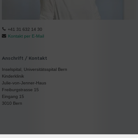
+41 31 632 14 30
Kontakt per E-Mail
Anschrift / Kontakt
Inselspital, Universitätsspital Bern
Kinderklinik
Julie-von-Jenner-Haus
Freiburgstrasse 15
Eingang 15
3010 Bern