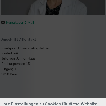
Kontakt per E-Mail
Anschrift / Kontakt
Inselspital, Universitätsspital Bern
Kinderklinik
Julie-von-Jenner-Haus
Freiburgstrasse 15
Eingang 15
3010 Bern
Ihre Einstellungen zu Cookies für diese Website