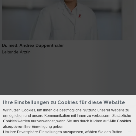
Dr. med. Andrea Duppenthaler
Leitende Ärztin
Ihre Einstellungen zu Cookies für diese Website
Wir nutzen Cookies, um Ihnen die bestmögliche Nutzung unserer Website zu
ermöglichen und unsere Kommunikation mit Ihnen zu verbessern. Zusätzliche
Kontakt
Cookies werden nur verwendet, wenn Sie uns durch Klicken auf
Alle Cookies
akzeptieren
Ihre Einwilligung geben.
Anreise
Um Ihre Privatsphäre-Einstellungen anzupassen, wählen Sie den Button