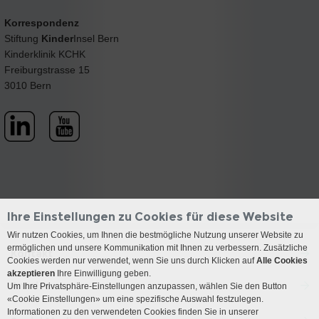
Korrespondenz
Stiftung
Kinder
Insel Bern
Kinderklinik KCHK
Freiburgstrasse 15
3010 Bern
Ihre Einstellungen zu Cookies für diese Website
Wir nutzen Cookies, um Ihnen die bestmögliche Nutzung unserer Website zu
ermöglichen und unsere Kommunikation mit Ihnen zu verbessern. Zusätzliche
Kontakt
Cookies werden nur verwendet, wenn Sie uns durch Klicken auf
Alle Cookies
akzeptieren
Ihre Einwilligung geben.
Anreise
Um Ihre Privatsphäre-Einstellungen anzupassen, wählen Sie den Button
«Cookie Einstellungen» um eine spezifische Auswahl festzulegen.
Informationen zu den verwendeten Cookies finden Sie in unserer