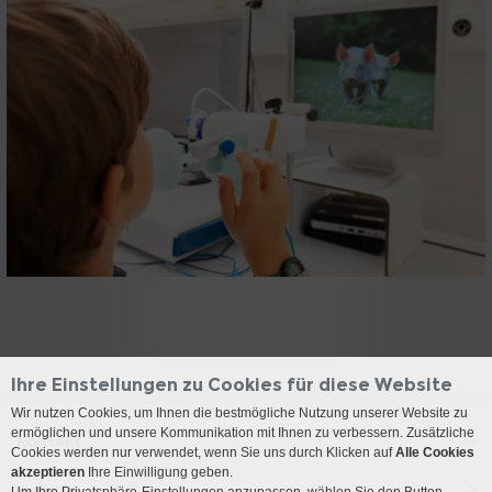
Ihre Einstellungen zu Cookies für diese Website
Wir nutzen Cookies, um Ihnen die bestmögliche Nutzung unserer Website zu
ermöglichen und unsere Kommunikation mit Ihnen zu verbessern. Zusätzliche
Kontakt
Cookies werden nur verwendet, wenn Sie uns durch Klicken auf
Alle Cookies
akzeptieren
Ihre Einwilligung geben.
Anreise