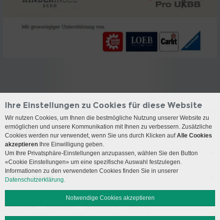
Ihre Einstellungen zu Cookies für diese Website
Wir nutzen Cookies, um Ihnen die bestmögliche Nutzung unserer Website zu
ermöglichen und unsere Kommunikation mit Ihnen zu verbessern. Zusätzliche
Kontakt
Cookies werden nur verwendet, wenn Sie uns durch Klicken auf
Alle Cookies
akzeptieren
Ihre Einwilligung geben.
Anreise
Um Ihre Privatsphäre-Einstellungen anzupassen, wählen Sie den Button
«Cookie Einstellungen» um eine spezifische Auswahl festzulegen.
Informationen zu den verwendeten Cookies finden Sie in unserer
Social Media
Datenschutzerklärung.
Notwendige Cookies akzeptieren
Impressum
Disclaimer
Datenschutz
Sitemap