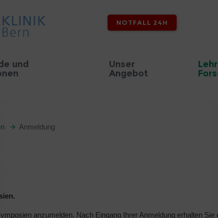
NOTFALL 24H
de und
Unser
Lehr
onen
Angebot
For
en
Anmeldung
sien.
re Symposien anzumelden. Nach Eingang Ihrer Anmeldung erhalten Sie 