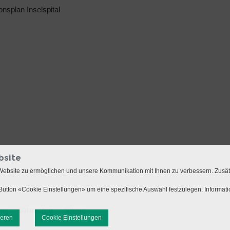
ionsplan Inselspital
bsite
Website zu ermöglichen und unsere Kommunikation mit Ihnen zu verbessern. Zusä
utton «Cookie Einstellungen» um eine spezifische Auswahl festzulegen. Informat
mer
Datenschutz
Sitemap
ieren
Cookie Einstellungen