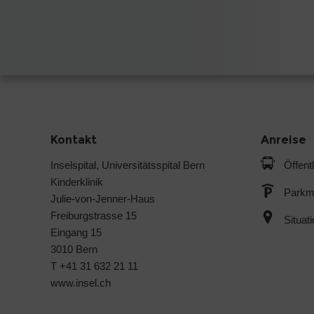
Kontakt
Anreise
Inselspital, Universitätsspital Bern
Öffent
Kinderklinik
Parkmö
Julie-von-Jenner-Haus
Freiburgstrasse 15
Situat
Eingang 15
3010 Bern
T +41 31 632 21 11
www.insel.ch