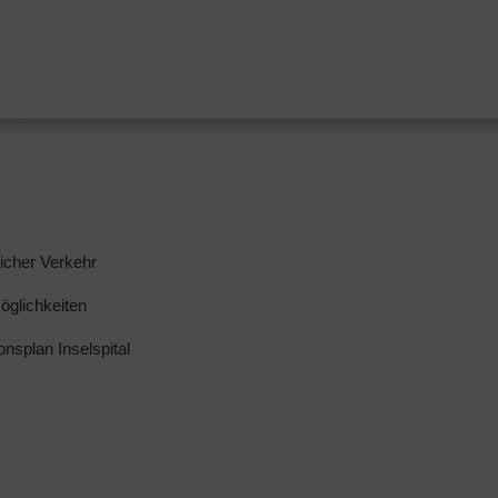
licher Verkehr
glichkeiten
ionsplan Inselspital