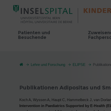
Patienten und
Zuweisen
Besuchende
Fachpers
Lehre und Forschung
ELIPSE
Publikatio
Publikationen Adipositas und S
Koch A, Wyssen A, Haupt C, Hammelbeck J, van Dorlan
Intervention in Paediatrics Supported by E-Health (