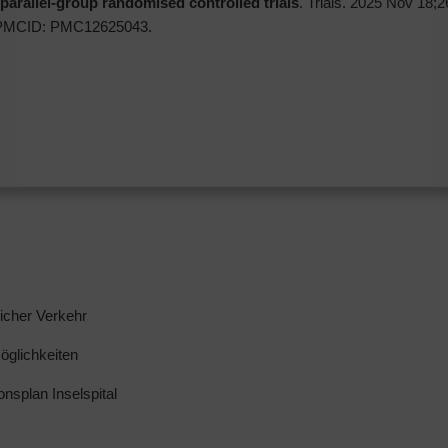
parallel-group randomised controlled trials
. Trials. 2025 Nov 18;2
 PMCID: PMC12625043.
licher Verkehr
glichkeiten
ionsplan Inselspital