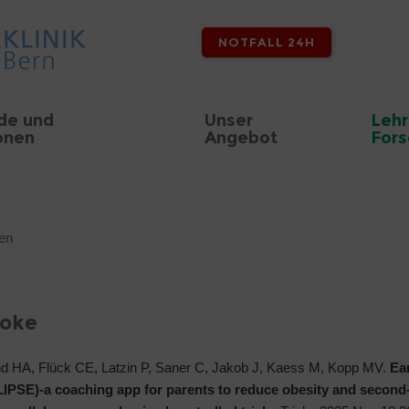
NOTFALL 24H
de und
Unser
Lehr
onen
Angebot
For
nen
moke
d HA, Flück CE, Latzin P, Saner C, Jakob J, Kaess M, Kopp MV.
Ear
ELIPSE)-a coaching app for parents to reduce obesity and secon