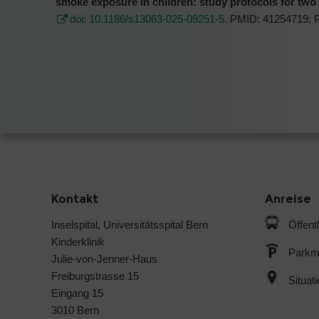
smoke exposure in children: study protocols for two 
doi: 10.1186/s13063-025-09251-5
. PMID: 41254719;
Kontakt
Anreise
Inselspital, Universitätsspital Bern
Öffent
Kinderklinik
Parkmö
Julie-von-Jenner-Haus
Freiburgstrasse 15
Situat
Eingang 15
3010 Bern