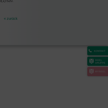
6(1):520.
« zurück
KONTAKT
INSEL
GRUPPE
MYINSEL