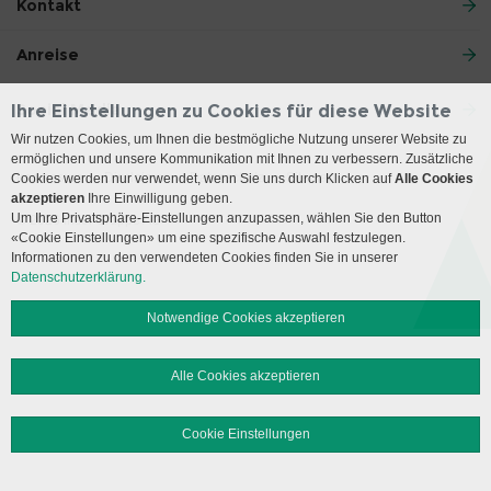
Kontakt
Anreise
Social Media
Ihre Einstellungen zu Cookies für diese Website
Wir nutzen Cookies, um Ihnen die bestmögliche Nutzung unserer Website zu
ermöglichen und unsere Kommunikation mit Ihnen zu verbessern. Zusätzliche
Impressum
Disclaimer
Datenschutz
Sitemap
Cookies werden nur verwendet, wenn Sie uns durch Klicken auf
Alle Cookies
akzeptieren
Ihre Einwilligung geben.
Um Ihre Privatsphäre-Einstellungen anzupassen, wählen Sie den Button
© 2026 Insel Gruppe AG
«Cookie Einstellungen» um eine spezifische Auswahl festzulegen.
Informationen zu den verwendeten Cookies finden Sie in unserer
Datenschutzerklärung.
Notwendige Cookies akzeptieren
Alle Cookies akzeptieren
Cookie Einstellungen