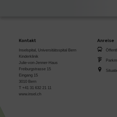
Kontakt
Anreise
Inselspital, Universitätsspital Bern
Öffent
Kinderklinik
Parkmö
Julie-von-Jenner-Haus
Freiburgstrasse 15
Situat
Eingang 15
3010 Bern
T +41 31 632 21 11
www.insel.ch