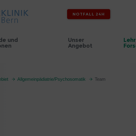
NOTFALL 24H
de und
Unser
Lehr
onen
Angebot
For
biet
Allgemeinpädiatrie/Psychosomatik
Team