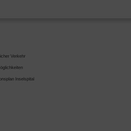
licher Verkehr
glichkeiten
ionsplan Inselspital