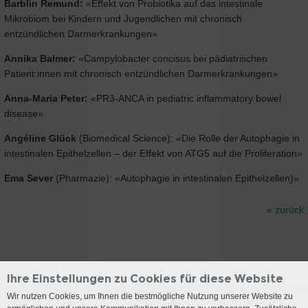
Barblin Remund:
«Effekt von Probiotika auf das intestinale
Mikrobiom bei Kindern und Jugendlichen mit chronisch
entzündlichen Darmerkrankungen»
Annika Balmer:
«Campylobacter concisus bei pädiatrischen
Patient:innen mit chronisch entzündlichen Darmerkrankungen»
Anna-Maria Peter:
«PR3-ANCA in pediatric inflammatory bowel
disease»
Angéline Glück
(Biomedical Science): «Die Rolle der Autophagie in
intestinalen Epithelzellen – der Effekt von ATG5 auf die Proliferation»
Ema Sever
(Pharmazie): «Autophagie in intestinalen Epithelzellen)»
« zurück
Ihre Einstellungen zu Cookies für diese Website
Wir nutzen Cookies, um Ihnen die bestmögliche Nutzung unserer Website zu