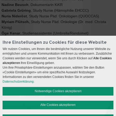
Nadine Beusch
, Dokumentarin KiKR
Gabriela Grüring
, Study Nurse (Hämophilie EHCCC)
Nuria Nideröst
, Study Nurse Päd. Onkologien (QUOCCAS)
Myriam Flütsch,
Study Nurse Päd. Onkologie (Dr. med. Christa
König)
Öge Kenar
, Studienassistentin (Umbrella/Randomet)
Ihre Einstellungen zu Cookies für diese Website
Wir nutzen Cookies, um Ihnen die bestmögliche Nutzung unserer Website zu
« zurück
ermöglichen und unsere Kommunikation mit Ihnen zu verbessern. Zusätzliche
Cookies werden nur verwendet, wenn Sie uns durch Klicken auf
Alle Cookies
akzeptieren
Ihre Einwilligung geben.
Um Ihre Privatsphäre-Einstellungen anzupassen, wählen Sie den Button
«Cookie Einstellungen» um eine spezifische Auswahl festzulegen.
Informationen zu den verwendeten Cookies finden Sie in unserer
Datenschutzerklärung.
Notwendige Cookies akzeptieren
Impressum
Disclaimer
Datenschutz
Sitemap
Alle Cookies akzeptieren
© 2026 Insel Gruppe AG