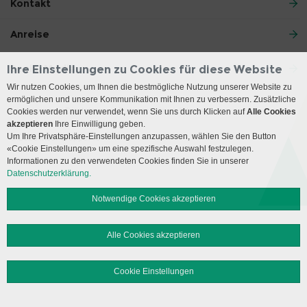
Kontakt
Anreise
Social Media
Ihre Einstellungen zu Cookies für diese Website
Wir nutzen Cookies, um Ihnen die bestmögliche Nutzung unserer Website zu
ermöglichen und unsere Kommunikation mit Ihnen zu verbessern. Zusätzliche
Impressum
Disclaimer
Datenschutz
Sitemap
Cookies werden nur verwendet, wenn Sie uns durch Klicken auf
Alle Cookies
akzeptieren
Ihre Einwilligung geben.
Um Ihre Privatsphäre-Einstellungen anzupassen, wählen Sie den Button
© 2026 Insel Gruppe AG
«Cookie Einstellungen» um eine spezifische Auswahl festzulegen.
Informationen zu den verwendeten Cookies finden Sie in unserer
Datenschutzerklärung.
Notwendige Cookies akzeptieren
Alle Cookies akzeptieren
Cookie Einstellungen