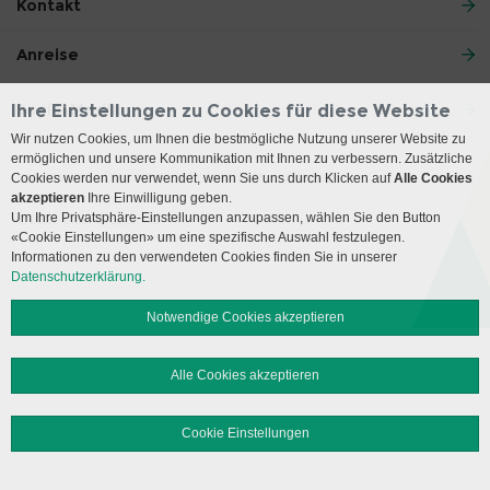
Kontakt
Anreise
Social Media
Ihre Einstellungen zu Cookies für diese Website
Wir nutzen Cookies, um Ihnen die bestmögliche Nutzung unserer Website zu
ermöglichen und unsere Kommunikation mit Ihnen zu verbessern. Zusätzliche
Impressum
Disclaimer
Datenschutz
Sitemap
Cookies werden nur verwendet, wenn Sie uns durch Klicken auf
Alle Cookies
akzeptieren
Ihre Einwilligung geben.
Um Ihre Privatsphäre-Einstellungen anzupassen, wählen Sie den Button
© 2026 Insel Gruppe AG
«Cookie Einstellungen» um eine spezifische Auswahl festzulegen.
Informationen zu den verwendeten Cookies finden Sie in unserer
Datenschutzerklärung.
Notwendige Cookies akzeptieren
Alle Cookies akzeptieren
Cookie Einstellungen