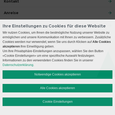
Kontakt
Anreise
Social Media
Ihre Einstellungen zu Cookies für diese Website
Wir nutzen Cookies, um Ihnen die bestmögliche Nutzung unserer Website zu
ermöglichen und unsere Kommunikation mit Ihnen zu verbessern. Zusätzliche
Impressum
Disclaimer
Datenschutz
Sitemap
Cookies werden nur verwendet, wenn Sie uns durch Klicken auf
Alle Cookies
akzeptieren
Ihre Einwilligung geben.
Um Ihre Privatsphäre-Einstellungen anzupassen, wählen Sie den Button
© 2026 Insel Gruppe AG
«Cookie Einstellungen» um eine spezifische Auswahl festzulegen.
Informationen zu den verwendeten Cookies finden Sie in unserer
Datenschutzerklärung.
Notwendige Cookies akzeptieren
Alle Cookies akzeptieren
Cookie Einstellungen