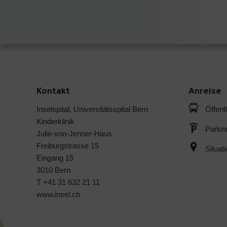
Kontakt
Anreise
Inselspital, Universitätsspital Bern
Öffent
Kinderklinik
Parkmö
Julie-von-Jenner-Haus
Freiburgstrasse 15
Situat
Eingang 15
3010 Bern
T +41 31 632 21 11
www.insel.ch