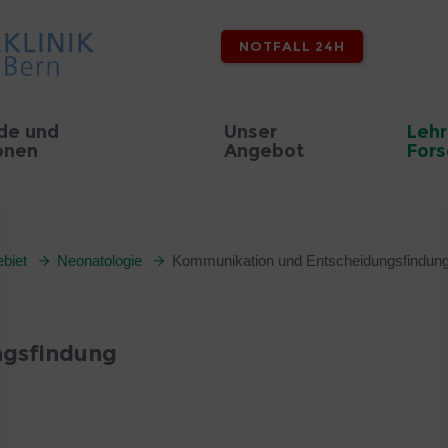
NOTFALL 24H
de und
Unser
Lehr
onen
Angebot
For
biet
Neonatologie
Kommunikation und Entscheidungsfindun
ngsfindung