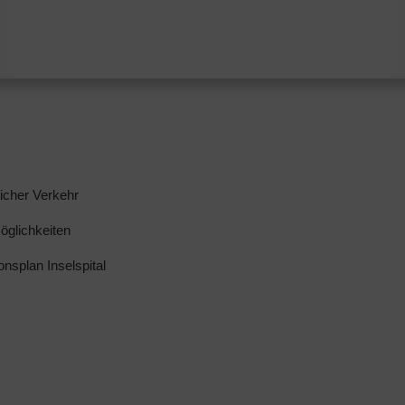
licher Verkehr
glichkeiten
ionsplan Inselspital