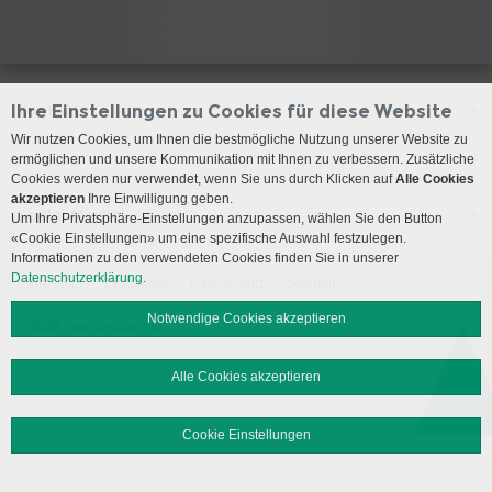
Kontakt
Ihre Einstellungen zu Cookies für diese Website
Wir nutzen Cookies, um Ihnen die bestmögliche Nutzung unserer Website zu
Anreise
ermöglichen und unsere Kommunikation mit Ihnen zu verbessern. Zusätzliche
Cookies werden nur verwendet, wenn Sie uns durch Klicken auf
Alle Cookies
akzeptieren
Ihre Einwilligung geben.
Social Media
Um Ihre Privatsphäre-Einstellungen anzupassen, wählen Sie den Button
«Cookie Einstellungen» um eine spezifische Auswahl festzulegen.
Informationen zu den verwendeten Cookies finden Sie in unserer
Datenschutzerklärung.
Impressum
Disclaimer
Datenschutz
Sitemap
Notwendige Cookies akzeptieren
© 2026 Insel Gruppe AG
Alle Cookies akzeptieren
Cookie Einstellungen