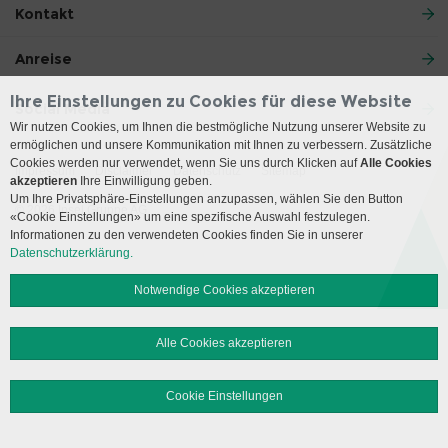
Kontakt
Anreise
Ihre Einstellungen zu Cookies für diese Website
Social Media
Wir nutzen Cookies, um Ihnen die bestmögliche Nutzung unserer Website zu
ermöglichen und unsere Kommunikation mit Ihnen zu verbessern. Zusätzliche
Cookies werden nur verwendet, wenn Sie uns durch Klicken auf
Alle Cookies
Impressum
Disclaimer
Datenschutz
Sitemap
akzeptieren
Ihre Einwilligung geben.
Um Ihre Privatsphäre-Einstellungen anzupassen, wählen Sie den Button
© 2026 Insel Gruppe AG
«Cookie Einstellungen» um eine spezifische Auswahl festzulegen.
Informationen zu den verwendeten Cookies finden Sie in unserer
Datenschutzerklärung.
Notwendige Cookies akzeptieren
Alle Cookies akzeptieren
Cookie Einstellungen