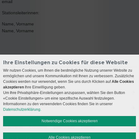
email
Stationsleiterinnen:
Name, Vorname
Name, Vorname
Ihre Einstellungen zu Cookies für diese Website
Wir nutzen Cookies, um Ihnen die bestmögliche Nutzung unserer Website zu
ermöglichen und unsere Kommunikation mit Ihnen zu verbessern. Zusätzliche
Kontakt
Cookies werden nur verwendet, wenn Sie uns durch Klicken auf
Alle Cookies
akzeptieren
Ihre Einwilligung geben.
Anreise
Um Ihre Privatsphäre-Einstellungen anzupassen, wählen Sie den Button
«Cookie Einstellungen» um eine spezifische Auswahl festzulegen.
Informationen zu den verwendeten Cookies finden Sie in unserer
Social Media
Datenschutzerklärung.
Notwendige Cookies akzeptieren
Impressum
Disclaimer
Datenschutz
Sitemap
Alle Cookies akzeptieren