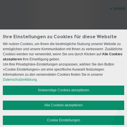
« zurück
Ihre Einstellungen zu Cookies für diese Website
Wir nutzen Cookies, um Ihnen die bestmögliche Nutzung unserer Website zu
ermöglichen und unsere Kommunikation mit Ihnen zu verbessern. Zusätzliche
Kontakt
Cookies werden nur verwendet, wenn Sie uns durch Klicken auf
Alle Cookies
akzeptieren
Ihre Einwilligung geben.
Anreise
Um Ihre Privatsphäre-Einstellungen anzupassen, wählen Sie den Button
«Cookie Einstellungen» um eine spezifische Auswahl festzulegen.
Informationen zu den verwendeten Cookies finden Sie in unserer
Social Media
Datenschutzerklärung.
Notwendige Cookies akzeptieren
Impressum
Disclaimer
Datenschutz
Sitemap
Alle Cookies akzeptieren
© 2026 Insel Gruppe AG
Cookie Einstellungen