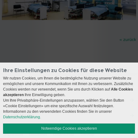
« zurück
Ihre Einstellungen zu Cookies für diese Website
Wir nutzen Cookies, um Ihnen die bestmögliche Nutzung unserer Website zu
ermöglichen und unsere Kommunikation mit Ihnen zu verbessern. Zusätzliche
Kontakt
Cookies werden nur verwendet, wenn Sie uns durch Klicken auf
Alle Cookies
akzeptieren
Ihre Einwilligung geben.
Anreise
Um Ihre Privatsphäre-Einstellungen anzupassen, wählen Sie den Button
«Cookie Einstellungen» um eine spezifische Auswahl festzulegen.
Informationen zu den verwendeten Cookies finden Sie in unserer
Social Media
Datenschutzerklärung.
Notwendige Cookies akzeptieren
Impressum
Disclaimer
Datenschutz
Sitemap