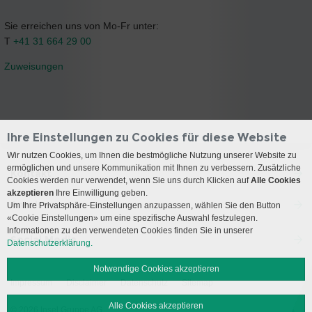
Sie erreichen uns von Mo-Fr unter:
T
+41 31 664 29 00
Zuweisungen
Ihre Einstellungen zu Cookies für diese Website
Wir nutzen Cookies, um Ihnen die bestmögliche Nutzung unserer Website zu
ermöglichen und unsere Kommunikation mit Ihnen zu verbessern. Zusätzliche
Kontakt
Cookies werden nur verwendet, wenn Sie uns durch Klicken auf
Alle Cookies
akzeptieren
Ihre Einwilligung geben.
Anreise
Um Ihre Privatsphäre-Einstellungen anzupassen, wählen Sie den Button
«Cookie Einstellungen» um eine spezifische Auswahl festzulegen.
Informationen zu den verwendeten Cookies finden Sie in unserer
Social Media
Datenschutzerklärung.
Notwendige Cookies akzeptieren
Impressum
Disclaimer
Datenschutz
Sitemap
Alle Cookies akzeptieren
© 2026 Insel Gruppe AG