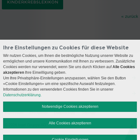
KINDERKREBSLEXIKON
« zurück
Ihre Einstellungen zu Cookies für diese Website
Wir nutzen Cookies, um Ihnen die bestmögliche Nutzung unserer Website zu
ermöglichen und unsere Kommunikation mit Ihnen zu verbessern. Zusätzliche
Kontakt
Cookies werden nur verwendet, wenn Sie uns durch Klicken auf
Alle Cookies
akzeptieren
Ihre Einwilligung geben.
Anreise
Um Ihre Privatsphäre-Einstellungen anzupassen, wählen Sie den Button
«Cookie Einstellungen» um eine spezifische Auswahl festzulegen.
Informationen zu den verwendeten Cookies finden Sie in unserer
Social Media
Datenschutzerklärung.
Notwendige Cookies akzeptieren
Impressum
Disclaimer
Datenschutz
Sitemap
Alle Cookies akzeptieren
© 2026 Insel Gruppe AG
Cookie Einstellungen