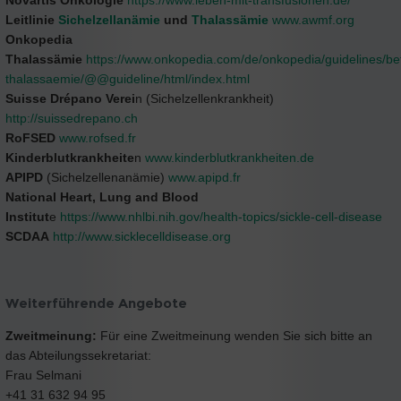
Novartis Onkologie
https://www.leben-mit-transfusionen.de/
Leitlinie
Sichelzellanämie
und
Thalassämie
www.awmf.org
Onkopedia
Thalassämie
https://www.onkopedia.com/de/onkopedia/guidelines/be
thalassaemie/@@guideline/html/index.html
Suisse Drépano Verei
n (Sichelzellenkrankheit)
http://suissedrepano.ch
RoFSED
www.rofsed.fr
Kinderblutkrankheite
n
www.kinderblutkrankheiten.de
APIPD
(Sichelzellenanämie)
www.apipd.fr
National Heart, Lung and Blood
Institut
e
https://www.nhlbi.nih.gov/health-topics/sickle-cell-disease
SCDAA
http://www.sicklecelldisease.org
Weiterführende Angebote
Zweitmeinung:
Für eine Zweitmeinung wenden Sie sich bitte an
das Abteilungssekretariat:
Frau Selmani
+41 31 632 94 95