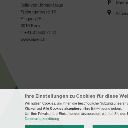
Parkmö
Julie-von-Jenner-Haus
Freiburgstrasse 15
Situat
Eingang 15
3010 Bern
T +41 31 632 21 11
www.insel.ch
Ihre Einstellungen zu Cookies für diese We
Wir nutzen Cookies, um Ihnen die bestmögliche Nutzung unserer 
Klicken auf
Alle Cookies akzeptieren
Ihre Einwilligung geben.
Um Ihre Privatsphäre-Einstellungen anzupassen, wählen Sie den B
Datenschutzerklärung.
NOTFALL 24H
Impressum
Disclai