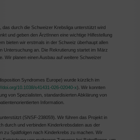
as durch die Schweizer Krebsliga unterstützt wird
nkt und geben den ÄrztInnen eine wichtige Hilfestellung
 bieten wir erstmals in der Schweiz überhaupt allen
en Untersuchung an. Die Rekrutierung startet im März
e. Wir planen einen Ausbau auf weitere Schweizer
sposition Syndromes Europe) wurde kürzlich im
://doi.org/10.1038/s41431-026-02040-x
). Wir konnten
ung von Spezialisten, standardisierten Abklärung von
tientenorientierten Information.
terstützt (SNSF-238059). Wir führen das Projekt in
h durch und verbinden Kinderkrebsdaten aus der
n zu Spätfolgen nach Kinderkrebs zu machen. Wir
die Entstehung von mehreren Tumoren bei Betroffenen, um