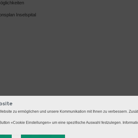
glichkeiten
ionsplan Inselspital
bsite
Website zu ermöglichen und unsere Kommunikation mit Ihnen zu verbessern. Zusä
utton «Cookie Einstellungen» um eine spezifische Auswahl festzulegen. Informat
mer
Datenschutz
Sitemap