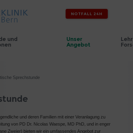
NOTFALL 24H
de und
Unser
Lehr
onen
Angebot
For
tische Sprechstunde
stunde
Jugendliche und deren Familien mit einer Veranlagung zu
r Leitung von PD Dr. Nicolas Waespe, MD PhD, und in enger
ane Zweier) bieten wir ein umfassendes Angebot zur