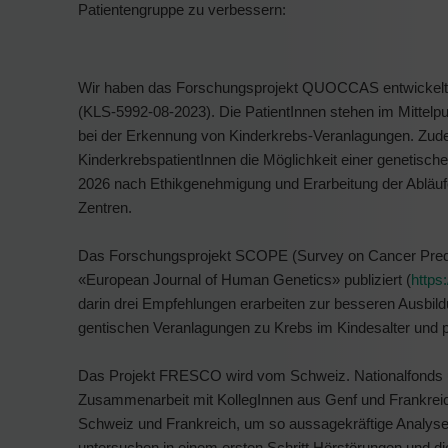
Patientengruppe zu verbessern:
Wir haben das Forschungsprojekt QUOCCAS entwickelt, d
(KLS-5992-08-2023). Die PatientInnen stehen im Mittelpu
bei der Erkennung von Kinderkrebs-Veranlagungen. Zudem
KinderkrebspatientInnen die Möglichkeit einer genetisch
2026 nach Ethikgenehmigung und Erarbeitung der Abläuf
Zentren.
Das Forschungsprojekt SCOPE (Survey on Cancer Predi
«European Journal of Human Genetics» publiziert (
https
darin drei Empfehlungen erarbeiten zur besseren Ausbild
gentischen Veranlagungen zu Krebs im Kindesalter und pa
Das Projekt FRESCO wird vom Schweiz. Nationalfonds un
Zusammenarbeit mit KollegInnen aus Genf und Frankreic
Schweiz und Frankreich, um so aussagekräftige Analyse
untersuchen in einem ersten Schritt Hörstörungen und 