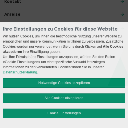
Kontakt
Anreise
Social Media
Ihre Einstellungen zu Cookies für diese Website
Wir nutzen Cookies, um Ihnen die bestmögliche Nutzung unserer Website zu
ermöglichen und unsere Kommunikation mit Ihnen zu verbessern. Zusätzliche
Impressum
Disclaimer
Datenschutz
Sitemap
Cookies werden nur verwendet, wenn Sie uns durch Klicken auf
Alle Cookies
akzeptieren
Ihre Einwilligung geben.
Um Ihre Privatsphäre-Einstellungen anzupassen, wählen Sie den Button
© 2026 Insel Gruppe AG
«Cookie Einstellungen» um eine spezifische Auswahl festzulegen.
Informationen zu den verwendeten Cookies finden Sie in unserer
Datenschutzerklärung.
Notwendige Cookies akzeptieren
Alle Cookies akzeptieren
Cookie Einstellungen