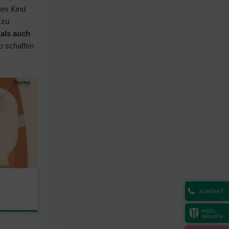
des Kind
 zu
 als auch
o schaffen
KONTAKT
INSEL
GRUPPE