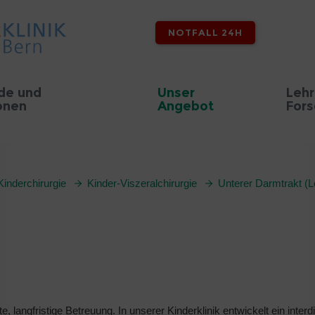
NOTFALL 24H
de und
Unser
Lehr
onen
Angebot
For
Kinderchirurgie
Kinder-Viszeralchirurgie
Unterer Darmtrakt (L
e, langfristige Betreuung. In unserer Kinderklinik entwickelt ein interd