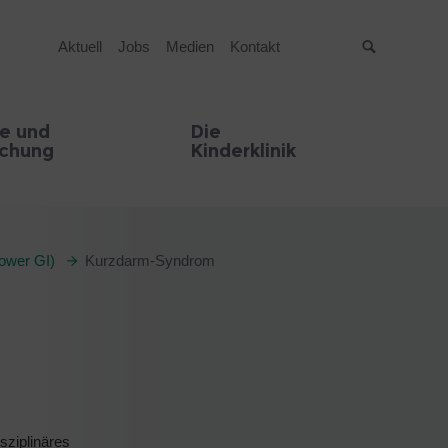
Aktuell
Jobs
Medien
Kontakt
Suche
e und
Die
schung
Kinderklinik
ower GI)
Kurzdarm-Syndrom
isziplinäres