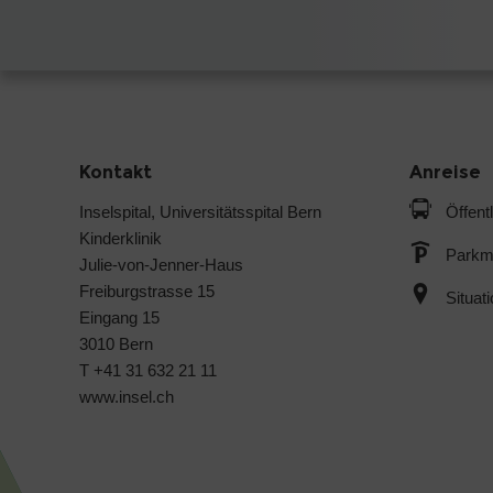
Kontakt
Anreise
Inselspital, Universitätsspital Bern
Öffent
Kinderklinik
Parkmö
Julie-von-Jenner-Haus
Freiburgstrasse 15
Situat
Eingang 15
3010 Bern
T +41 31 632 21 11
www.insel.ch