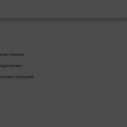
licher Verkehr
glichkeiten
ionsplan Inselspital