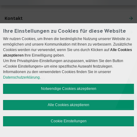
Kontakt
Ihre Einstellungen zu Cookies für diese Website
Anreise
Wir nutzen Cookies, um Ihnen die bestmögliche Nutzung unserer Website zu
ermöglichen und unsere Kommunikation mit Ihnen zu verbessern. Zusätzliche
Social Media
Cookies werden nur verwendet, wenn Sie uns durch Klicken auf
Alle Cookies
akzeptieren
Ihre Einwilligung geben.
Um Ihre Privatsphäre-Einstellungen anzupassen, wählen Sie den Button
«Cookie Einstellungen» um eine spezifische Auswahl festzulegen.
Impressum
Disclaimer
Datenschutz
Sitemap
Informationen zu den verwendeten Cookies finden Sie in unserer
Datenschutzerklärung.
© 2026 Insel Gruppe AG
Notwendige Cookies akzeptieren
Alle Cookies akzeptieren
Cookie Einstellungen