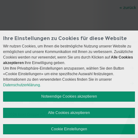
« zurück
Ihre Einstellungen zu Cookies für diese Website
Wir nutzen Cookies, um Ihnen die bestmögliche Nutzung unserer Website zu
ermöglichen und unsere Kommunikation mit Ihnen zu verbessern. Zusätzliche
Kontakt
Cookies werden nur verwendet, wenn Sie uns durch Klicken auf
Alle Cookies
akzeptieren
Ihre Einwilligung geben.
Anreise
Um Ihre Privatsphäre-Einstellungen anzupassen, wählen Sie den Button
«Cookie Einstellungen» um eine spezifische Auswahl festzulegen.
Informationen zu den verwendeten Cookies finden Sie in unserer
Social Media
Datenschutzerklärung.
Notwendige Cookies akzeptieren
Impressum
Disclaimer
Datenschutz
Sitemap
Alle Cookies akzeptieren
© 2026 Insel Gruppe AG
Cookie Einstellungen