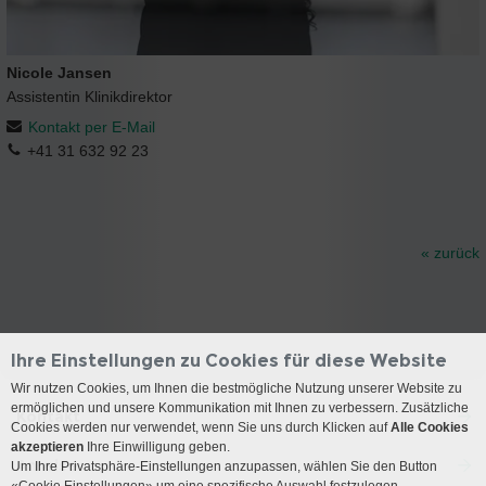
Nicole Jansen
Assistentin Klinikdirektor
Kontakt per E-Mail
+41 31 632 92 23
« zurück
Ihre Einstellungen zu Cookies für diese Website
Wir nutzen Cookies, um Ihnen die bestmögliche Nutzung unserer Website zu
ermöglichen und unsere Kommunikation mit Ihnen zu verbessern. Zusätzliche
Kontakt
Cookies werden nur verwendet, wenn Sie uns durch Klicken auf
Alle Cookies
akzeptieren
Ihre Einwilligung geben.
Anreise
Um Ihre Privatsphäre-Einstellungen anzupassen, wählen Sie den Button