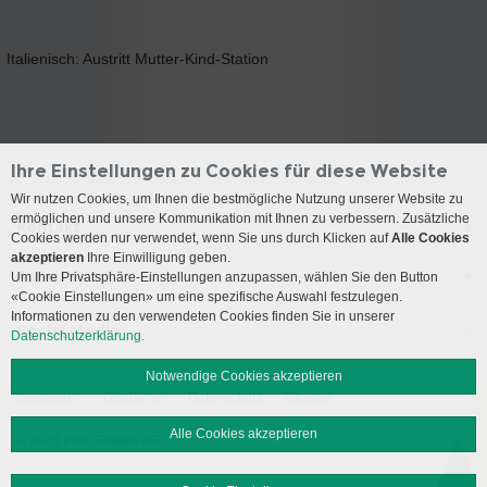
Italienisch: Austritt Mutter-Kind-Station
Ihre Einstellungen zu Cookies für diese Website
Wir nutzen Cookies, um Ihnen die bestmögliche Nutzung unserer Website zu
ermöglichen und unsere Kommunikation mit Ihnen zu verbessern. Zusätzliche
Kontakt
Cookies werden nur verwendet, wenn Sie uns durch Klicken auf
Alle Cookies
akzeptieren
Ihre Einwilligung geben.
Anreise
Um Ihre Privatsphäre-Einstellungen anzupassen, wählen Sie den Button
«Cookie Einstellungen» um eine spezifische Auswahl festzulegen.
Informationen zu den verwendeten Cookies finden Sie in unserer
Social Media
Datenschutzerklärung.
Notwendige Cookies akzeptieren
Impressum
Disclaimer
Datenschutz
Sitemap
Alle Cookies akzeptieren
© 2026 Insel Gruppe AG