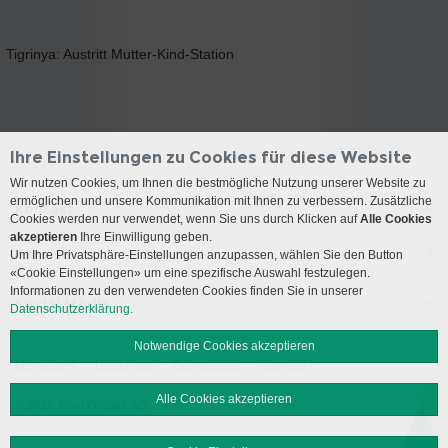
Tigrinya: Austritt Mutter-Kind-Station
Ihre Einstellungen zu Cookies für diese Website
Wir nutzen Cookies, um Ihnen die bestmögliche Nutzung unserer Website zu
ermöglichen und unsere Kommunikation mit Ihnen zu verbessern. Zusätzliche
Kontakt
Cookies werden nur verwendet, wenn Sie uns durch Klicken auf
Alle Cookies
akzeptieren
Ihre Einwilligung geben.
Anreise
Um Ihre Privatsphäre-Einstellungen anzupassen, wählen Sie den Button
«Cookie Einstellungen» um eine spezifische Auswahl festzulegen.
Informationen zu den verwendeten Cookies finden Sie in unserer
Social Media
Datenschutzerklärung.
Notwendige Cookies akzeptieren
Impressum
Disclaimer
Datenschutz
Sitemap
Alle Cookies akzeptieren
© 2026 Insel Gruppe AG