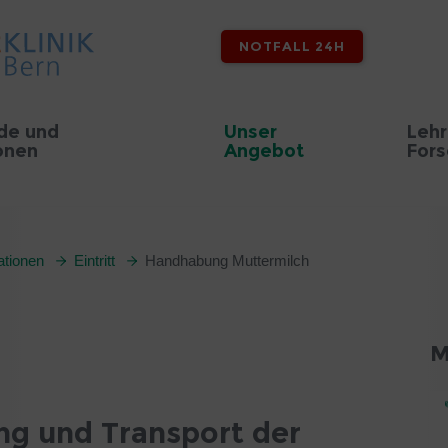
NOTFALL 24H
de und
Unser
Lehr
onen
Angebot
For
ationen
Eintritt
Handhabung Muttermilch
M
g und Transport der