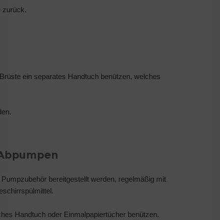
e zurück.
rüste ein separates Handtuch benützen, welches
den.
 Abpumpen
s Pumpzubehör bereitgestellt werden, regelmäßig mit
chirrspülmittel.
iches Handtuch oder Einmalpapiertücher benützen.