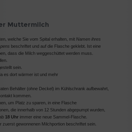
r Muttermilch
n, welche Sie vom Spital erhalten, mit
Namen ihres
mpens
beschriftet und auf die Flasche geklebt. Ist eine
aben, dass die Milch weggeschüttet werden muss.
len.
stellt sein.
da es dort wärmer ist und mehr
aten Behälter (ohne Deckel) im Kühlschrank aufbewahrt,
 Kontakt kommen.
en, um Platz zu sparen, in eine Flasche
onen, die innerhalb von 12 Stunden abgepumpt wurden,
ab
18 Uhr
immer eine neue Sammel-Flasche.
zuerst gewonnenen Milchportion beschriftet sein.