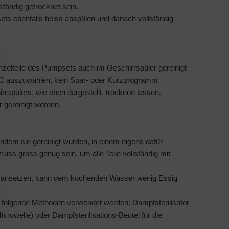
tändig getrocknet sein.
ts ebenfalls heiss abspülen und danach vollständig
inzelteile des Pumpsets auch im Geschirrspüler gereinigt
°C auszuwählen, kein Spar- oder Kurzprogramm
rrspülers, wie oben dargestellt, trocknen lassen.
 gereinigt werden.
chdem sie gereinigt wurden, in einem eigens dafür
muss gross genug sein, um alle Teile vollständig mit
n ansetzen, kann dem kochen­den Wasser wenig Essig
 folgende Methoden verwendet werden: Dampfsterilisator
kro­welle) oder Dampfsterilisations-Beutel für die