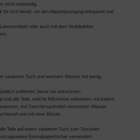
es nicht notwendig.
nk für sich bereit, um den Abpumpvorgang entspannt und
ebensmitteln oder auch mit dem Mobiltelefon
ern.
em sauberen Tuch und war­mem Wasser mit wenig
ründlich entfernen, bevor sie antrocknen.
und alle Teile, welche Milchreste aufweisen, mit kaltem
n warmem, mit Geschirrspülmittel versetztem Wasser
lschüssel und mit einer Bürste.
die Teile auf einem sauberen Tuch zum Trocknen
vorzugs­weise Einmalpapiertücher verwenden.