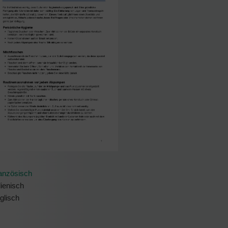
anzösisch
lienisch
glisch