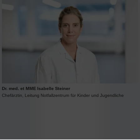
Dr. med. et MME Isabelle Steiner
Chefärztin, Leitung Notfallzentrum für Kinder und Jugendliche