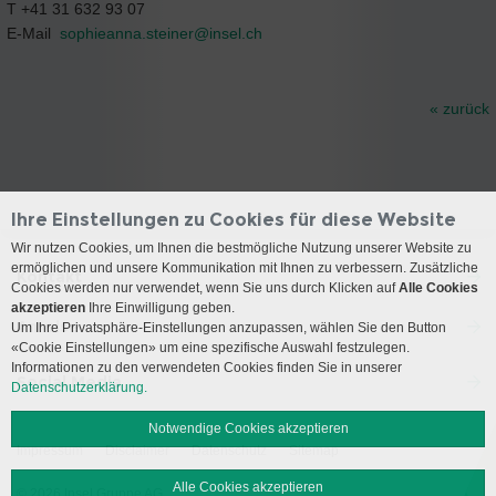
T +41 31 632 93 07
E-Mail
sophieanna.steiner@
insel.ch
« zurück
Ihre Einstellungen zu Cookies für diese Website
Wir nutzen Cookies, um Ihnen die bestmögliche Nutzung unserer Website zu
ermöglichen und unsere Kommunikation mit Ihnen zu verbessern. Zusätzliche
Kontakt
Cookies werden nur verwendet, wenn Sie uns durch Klicken auf
Alle Cookies
akzeptieren
Ihre Einwilligung geben.
Anreise
Um Ihre Privatsphäre-Einstellungen anzupassen, wählen Sie den Button
«Cookie Einstellungen» um eine spezifische Auswahl festzulegen.
Informationen zu den verwendeten Cookies finden Sie in unserer
Social Media
Datenschutzerklärung.
Notwendige Cookies akzeptieren
Impressum
Disclaimer
Datenschutz
Sitemap
Alle Cookies akzeptieren
© 2026 Insel Gruppe AG