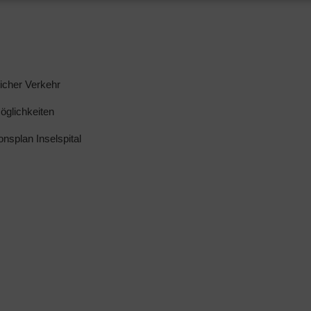
licher Verkehr
glichkeiten
ionsplan Inselspital