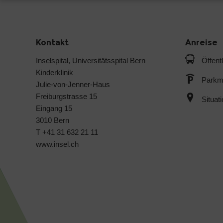
Kontakt
Anreise
Inselspital, Universitätsspital Bern
Öffent
Kinderklinik
Parkmö
Julie-von-Jenner-Haus
Freiburgstrasse 15
Situat
Eingang 15
3010 Bern
T +41 31 632 21 11
www.insel.ch