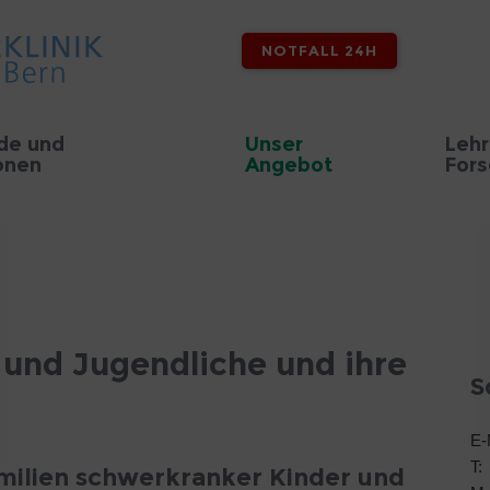
NOTFALL 24H
de und
Unser
Lehr
onen
Angebot
For
r und Jugendliche und ihre
S
E-
milien schwerkranker Kinder und