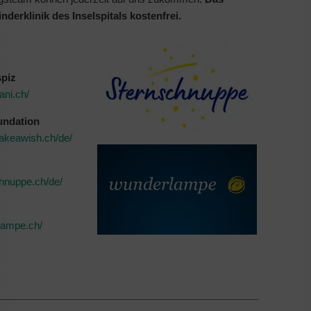
inderklinik des Inselspitals kostenfrei.
spiz
ani.ch/
undation
akeawish.ch/de/
chnuppe.ch/de/
lampe.ch/