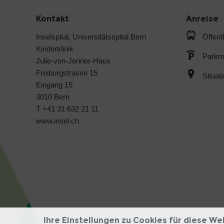
Kontakt
Anreise
Inselspital, Universitätsspital Bern
Öffent
Kinderklinik
Parkmö
Julie-von-Jenner-Haus
Freiburgstrasse 15
Situat
Eingang 15
3010 Bern
T +41 31 632 21 11
www.insel.ch
Ihre Einstellungen zu Cookies für diese We