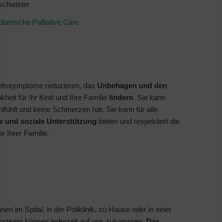
eschwister
iatrische Palliative Care
heitssymptome reduzieren, das
Unbehagen und den
heit für Ihr Kind und Ihre Familie
lindern
. Sie kann
lfühlt und keine Schmerzen hat. Sie kann für alle
e und soziale Unterstützung
bieten und respektiert die
te Ihrer Familie.
 im Spital, in der Poliklinik, zu Hause oder in einer
lungsteam können jederzeit auf uns zukommen.
Das