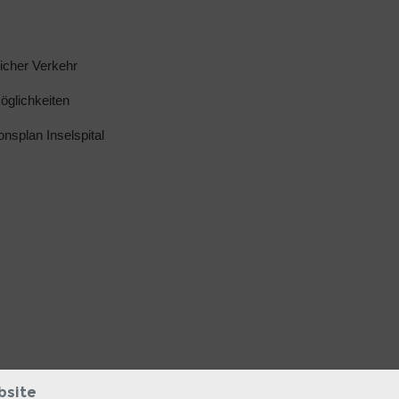
licher Verkehr
glichkeiten
ionsplan Inselspital
bsite