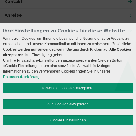
Kontakt
Anreise
Social Media
Ihre Einstellungen zu Cookies für diese Website
Wir nutzen Cookies, um Ihnen die bestmögliche Nutzung unserer Website zu
ermöglichen und unsere Kommunikation mit Ihnen zu verbessern. Zusätzliche
Impressum
Disclaimer
Datenschutz
Sitemap
Cookies werden nur verwendet, wenn Sie uns durch Klicken auf
Alle Cookies
akzeptieren
Ihre Einwilligung geben.
Um Ihre Privatsphäre-Einstellungen anzupassen, wählen Sie den Button
© 2026 Insel Gruppe AG
«Cookie Einstellungen» um eine spezifische Auswahl festzulegen.
Informationen zu den verwendeten Cookies finden Sie in unserer
Datenschutzerklärung.
Notwendige Cookies akzeptieren
Alle Cookies akzeptieren
Cookie Einstellungen