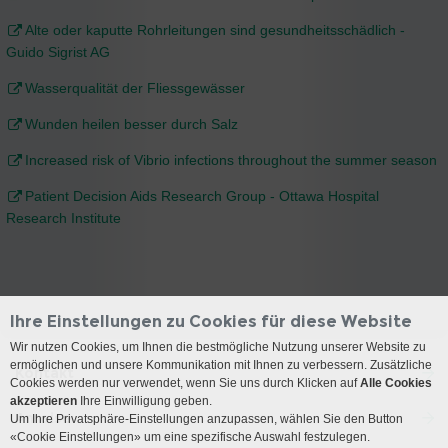
Alte oder kaputte Rohrleitungen sind gesundheitsschädlich -
Guido Sigrist AG
Wasserqualität der Fliessgewässer
Wunden heilen besser durch Salz
Increased risk of Vibrio infections throughout the summer season
Patient Decision Aids Research Group - Ottawa Hospital
Research Institute
Ihre Einstellungen zu Cookies für diese Website
Wir nutzen Cookies, um Ihnen die bestmögliche Nutzung unserer Website zu
ermöglichen und unsere Kommunikation mit Ihnen zu verbessern. Zusätzliche
Kontakt
Cookies werden nur verwendet, wenn Sie uns durch Klicken auf
Alle Cookies
akzeptieren
Ihre Einwilligung geben.
Anreise
Um Ihre Privatsphäre-Einstellungen anzupassen, wählen Sie den Button
«Cookie Einstellungen» um eine spezifische Auswahl festzulegen.