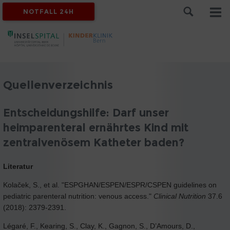
NOTFALL 24H
Quellenverzeichnis
Entscheidungshilfe: Darf unser
heimparenteral ernährtes Kind mit
zentralvenösem Katheter baden?
Literatur
Kolaček, S., et al. "ESPGHAN/ESPEN/ESPR/CSPEN guidelines on
pediatric parenteral nutrition: venous access."
Clinical Nutrition
37.6
(2018): 2379-2391.
Légaré, F., Kearing, S., Clay, K., Gagnon, S., D’Amours, D.,