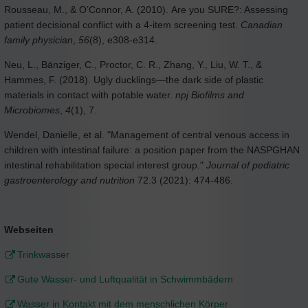
Rousseau, M., & O’Connor, A. (2010). Are you SURE?: Assessing
patient decisional conflict with a 4-item screening test.
Canadian
family physician
,
56
(8), e308-e314.
Neu, L., Bänziger, C., Proctor, C. R., Zhang, Y., Liu, W. T., &
Hammes, F. (2018). Ugly ducklings—the dark side of plastic
materials in contact with potable water.
npj Biofilms and
Microbiomes
,
4
(1), 7.
Wendel, Danielle, et al. "Management of central venous access in
children with intestinal failure: a position paper from the NASPGHAN
intestinal rehabilitation special interest group."
Journal of pediatric
gastroenterology and nutrition
72.3 (2021): 474-486.
Webseiten
Trinkwasser
Gute Wasser- und Luftqualität in Schwimmbädern
Wasser in Kontakt mit dem menschlichen Körper